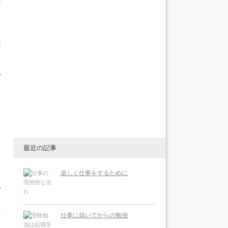
な
は
あ
ト
し
最近の記事
楽しく仕事をするために
い
を
仕事に就いてからの勉強