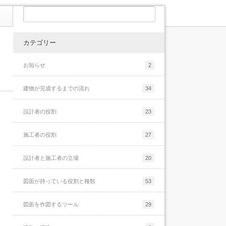
メールのお礼と現状報告
ょっと当たり前すぎる話をもう少し具体的に
続きを読む
を食べているプ[...]
書くと、[...]
続きを読む
続きを読む
メールアドレス設定のお知らせ
続きを読む
メールアドレス設定のお知らせ
カテゴリー
当サイトでは建築の納まりや仕事に関する話
最後に
お知らせ
2
を色々としてきました。運営者である私が知
っている限りの話はしていて、ちょっと説明
建物が完成するまでの流れ
34
が下手で長くなってしまいましたが、一応サ
納まりのポイントまとめ-5
イトとしてはフィニッシュしたつもりでいま
設計者の役割
23
す。時々アクセス数などを確認しています
が、結構たくさんの方に閲覧して頂けるよう
になり、情[...]
施工者の役割
27
続きを読む
設計者と施工者の立場
20
最後に
納まりのポイントまとめ-5
図面が持っている役割と種類
53
さて、前回までの話では、建物の納まりを検
□実際の建物を見る事先ほどはスケッチの重
討していく為のポイントを簡単にまとめてみ
要性について色々と書きましたが、アイソメ
図面を作図するツール
29
る事に挑戦しましたが、あまり上手くいきま
などの技術を高めるにはもう何枚も何枚もス
せんでした。まとめと言いつつも、このまと
ケッチを描くしか道はありません。これはス