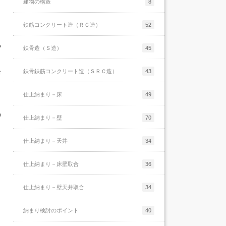
めにも概要が必要だと思うくらいに長くなっ
建物の構造
8
ポーツなどでも同じだと思います。例えばテ
てしまい、全然まとめ切る事が出来ていない
ニスを例に出してみると、ラケットの握り方
感じになっていますが…ある程度ボリューム
鉄筋コンクリート造（ＲＣ造）
52
や振り方などは本で読めば知識として充分頭
がある話[...]
[...]
気
鉄骨造（Ｓ造）
45
続きを読む
続きを読む
お
鉄骨鉄筋コンクリート造（ＳＲＣ造）
43
仕上納まり－床
49
の
仕上納まり－壁
70
仕上納まり－天井
34
と
仕上納まり－床壁取合
36
仕上納まり－壁天井取合
34
納まり検討のポイント
40
ッ