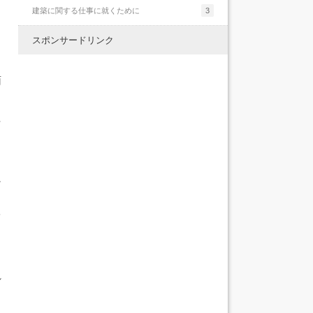
建築に関する仕事に就くために
3
っ
スポンサードリンク
面
ネ
に
て
れ