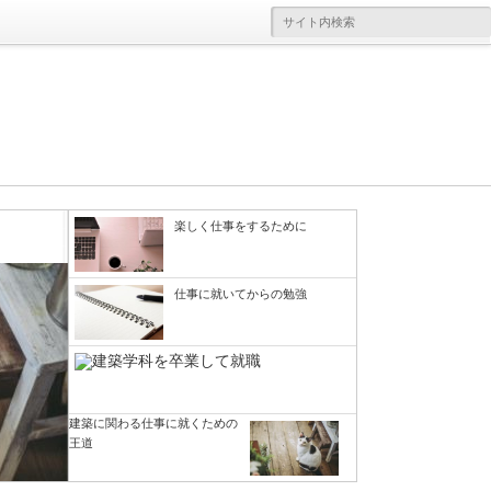
楽しく仕事をするために
楽しく仕事をするために
仕事に就いてからの勉強
建築に関わる仕事に就くための
さて…建築に関わる仕事に就くことについて
仕事に就いてからの勉強
メールのお礼と現状報告
王道
建築に関する仕事に就くための最も一般的な
色々書いていたら、いつの間にか大学受験の
流れはどんな感じなのか、という話を前回は
話になってしまいました。ただ、大学受験と
当サイト「建築の仕事と納まり詳細と」で
建築に関する勉強をして、実際に建物をつく
かなりシンプルにではありますが考えてみま
建築系の職に就くこととは全然違う話でもな
は、建物を構成する床・壁・天井そしてそれ
っていく仕事ということで、建築関連の仕事
した。まずは大学の建築学科に進学して建築
いので、こうした話になるのは仕方がないか
ぞれの取合納まりについて色々と解説をして
に関わっていく。そのためにはどうすれば良
に関する勉強をして、大学を卒業するタイミ
なとも思います。進学する大学の学部によっ
きました。個人で運営しているサイトなの
いのか？ ということを考えると、まずは大
建築に関わる仕事に就くための
ングで設計事務所やゼネコンなどに就職す
て、卒業後の職種がある程度は絞られてくる
で、解説している私自身の個人的な見解にな
王道
学の建築学科に進学するという王道を思い浮
る。だけど建築学科がある大学に進学するた
[...]
っていて、少し偏っているかも知れません
かべる方が多いのではないかと思います。ち
めには、そ[...]
が…それでも建築関連の仕事で長いことご飯