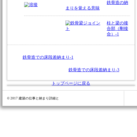
鉄骨造の納
まりを覚える意味
柱と梁の接
合部（剛接
合）-1
鉄骨造での床段差納まり-1
鉄骨造での床段差納まり-3
トップページに戻る
© 2017 建築の仕事と納まり詳細と