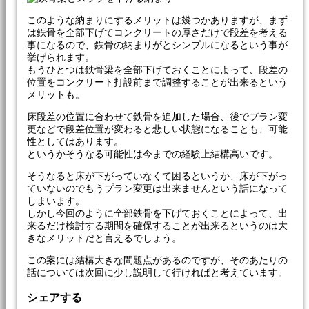
このような納まりにするメリットは幾つかありますが、まず
は鉄骨を全部下げてコンクリートの厚さだけで段差を考える
事になるので、鉄骨の納まりがとシンプルになるという事が
挙げられます。
もうひとつは鉄骨梁を全部下げておくことによって、段差の
位置をコンクリート打設前まで調整することが出来るという
メリットも。
床段差の位置に合わせて鉄骨を追加した場合、後でプラン変
更などで段差位置が変わると悲しい状態になることも、可能
性としてはあります。
というかそうなる可能性は今までの経験上結構高いです。
そうなると床が下がっていなくて困るというか、床が下がっ
ていないのでもうプラン変更は出来ませんという話になって
しまいます。
しかし今回のように全部鉄骨を下げておくことによって、出
来るだけ検討する期間を確保することが出来るというのは大
きなメリットだと言えるでしょう。
この案には結構大きな問題点があるのですが、そのあたりの
話については次回に少し説明して行ければと考えています。
シェアする