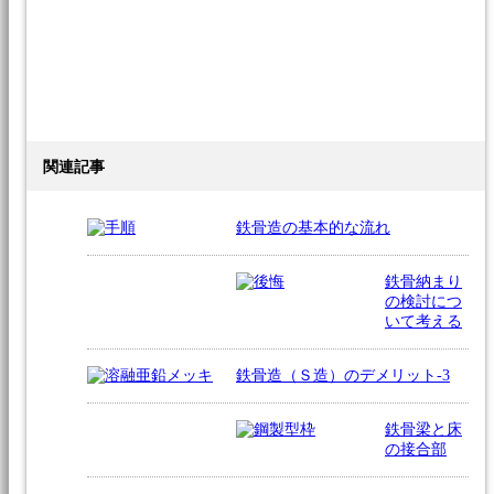
関連記事
鉄骨造の基本的な流れ
鉄骨納まり
の検討につ
いて考える
鉄骨造（Ｓ造）のデメリット-3
鉄骨梁と床
の接合部