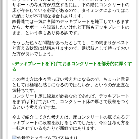
サポートの考え方が成立するには、下の階にコンクリートの
床が存在している必要があるので、タイミングによってはこ
の納まりが不可能な場合もあります。
鉄骨造では一気に各階のデッキプレートを施工していきます
から、サポートを設置したいけれど下階もデッキプレートの
まま、という事もあり得る訳です。
そうした色々な問題があったとしても、この納まりがベスト
と言える状況は結構ありますので、選択肢として持っておい
た方が良いでしょう。
○デッキプレートを下げておきコンクリートを部分的に厚くす
る
この考え方は少々荒っぽい考え方になるので、ちょっと意見
としては極端な感じになるのではないか、というのが正直な
気持ちです。
コンクリート床に段差が必要なのであれば、デッキプレート
をまずは下げておいて、コンクリート床の厚さで段差をつく
るという考え方ですね。
今まで紹介してきた考え方は、床コンクリートの底であるデ
ッキプレートに段差を設けるものでしたが、今回は考え方を
一転させているあたりが新鮮ではあります。