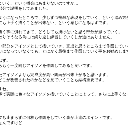
ていく、という機会はあまりないのですが…
部分で説明をしてみました。
ようになったところで、少しずつ複雑な表現をしていく、という進め方
ても上手く描くことが出来ない、という感じになるはずです。
描く事に慣れてきて、どうしても掛けないと思う部分が減っていく。
はりそうなる為には繰り返し練習していくしか道はありません。
い部分をアイソメとして描いていき、完成と思うところまで作図してい
りになっていなくても、とにかく最後まで作図していく事をお勧めしま
はず。
らもう一度同じアイソメを作図してみると良いです。
たアイソメよりも完成度が高い図面が出来上がると思います。
どこが改善されたのかなどを見ていくことも結構重要です。
すね。
事で実際に色々なアイソメを描いていくことによって、さらに上手くな
立ち止まらずに何枚も作図をしていく事が上達のポイントです。
なんですけど…