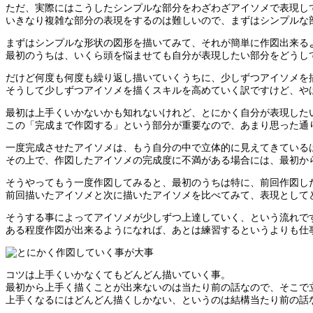
ただ、実際にはこうしたシンプルな部分をわざわざアイソメで表現し
いきなり複雑な部分の表現をするのは難しいので、まずはシンプルな
まずはシンプルな形状の図形を描いてみて、それが簡単に作図出来る
最初のうちは、いくら頭を悩ませても自分が表現したい部分をどうし
だけど何度も何度も繰り返し描いていくうちに、少しずつアイソメを
そうして少しずつアイソメを描くスキルを高めていく訳ですけど、や
最初は上手くいかないかも知れないけれど、とにかく自分が表現した
この「完成まで作図する」という部分が重要なので、あまり思った通
一度完成させたアイソメは、もう自分の中で立体的に見えてきている
その上で、作図したアイソメの完成度に不満がある場合には、最初か
そうやってもう一度作図してみると、最初のうちは特に、前回作図し
前回描いたアイソメと次に描いたアイソメを比べてみて、表現として
そうする事によってアイソメが少しずつ上達していく、という流れで
ある程度作図が出来るようになれば、あとは練習するというよりも仕
コツは上手くいかなくてもどんどん描いていく事。
最初から上手く描くことが出来ないのは当たり前の話なので、そこで
上手くなるにはどんどん描くしかない、というのは結構当たり前の話