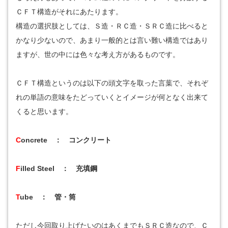
ＣＦＴ構造がそれにあたります。
構造の選択肢としては、Ｓ造・ＲＣ造・ＳＲＣ造に比べると
かなり少ないので、あまり一般的とは言い難い構造ではあり
ますが、世の中には色々な考え方があるものです。
ＣＦＴ構造というのは以下の頭文字を取った言葉で、それぞ
れの単語の意味をたどっていくとイメージが何となく出来て
くると思います。
C
oncrete ： コンクリート
F
illed Steel ： 充填鋼
T
ube ： 管・筒
ただし今回取り上げたいのはあくまでもＳＲＣ造なので、Ｃ