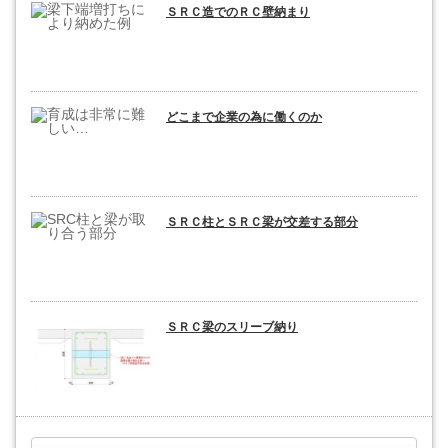
ＳＲＣ造でのＲＣ壁納まり
どこまで企業の為に働くのか
ＳＲＣ柱とＳＲＣ梁が交差する部分
ＳＲＣ梁のスリーブ納り