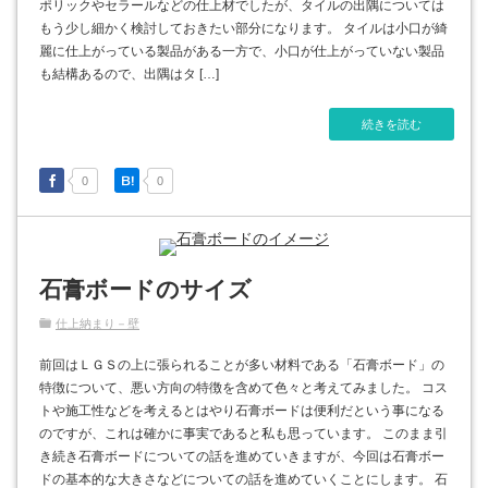
ポリックやセラールなどの仕上材でしたが、タイルの出隅については
もう少し細かく検討しておきたい部分になります。 タイルは小口が綺
麗に仕上がっている製品がある一方で、小口が仕上がっていない製品
も結構あるので、出隅はタ […]
続きを読む
0
0
石膏ボードのサイズ
仕上納まり－壁
前回はＬＧＳの上に張られることが多い材料である「石膏ボード」の
特徴について、悪い方向の特徴を含めて色々と考えてみました。 コス
トや施工性などを考えるとはやり石膏ボードは便利だという事になる
のですが、これは確かに事実であると私も思っています。 このまま引
き続き石膏ボードについての話を進めていきますが、今回は石膏ボー
ドの基本的な大きさなどについての話を進めていくことにします。 石