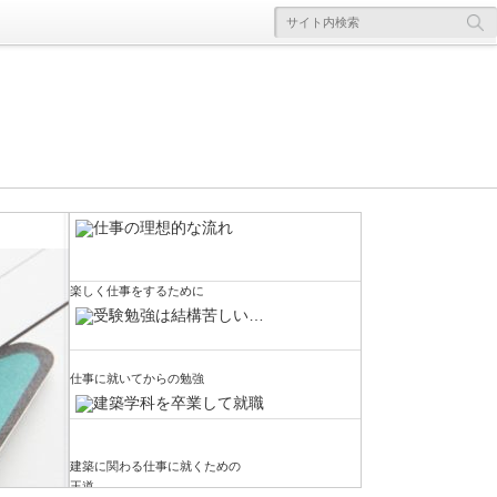
楽しく仕事をするために
仕事に就いてからの勉強
建築に関わる仕事に就くための
楽しく仕事をするために
さて…建築に関わる仕事に就くことについて
王道
建築に関する仕事に就くための最も一般的な
色々書いていたら、いつの間にか大学受験の
流れはどんな感じなのか、という話を前回は
話になってしまいました。ただ、大学受験と
建築に関する勉強をして、実際に建物をつく
かなりシンプルにではありますが考えてみま
建築系の職に就くこととは全然違う話でもな
っていく仕事ということで、建築関連の仕事
仕事に就いてからの勉強
した。まずは大学の建築学科に進学して建築
いので、こうした話になるのは仕方がないか
に関わっていく。そのためにはどうすれば良
に関する勉強をして、大学を卒業するタイミ
なとも思います。進学する大学の学部によっ
いのか？ ということを考えると、まずは大
ングで設計事務所やゼネコンなどに就職す
て、卒業後の職種がある程度は絞られてくる
学の建築学科に進学するという王道を思い浮
る。だけど建築学科がある大学に進学するた
[...]
建築に関わる仕事に就くための
かべる方が多いのではないかと思います。ち
めには、そ[...]
王道