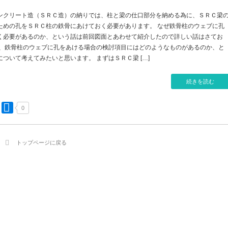
ンクリート造（ＳＲＣ造）の納りでは、柱と梁の仕口部分を納める為に、ＳＲＣ梁
ための孔をＳＲＣ柱の鉄骨にあけておく必要があります。 なぜ鉄骨柱のウェブに孔
く必要があるのか、という話は前回図面とあわせて紹介したので詳しい話はさてお
は、鉄骨柱のウェブに孔をあける場合の検討項目にはどのようなものがあるのか、と
ついて考えてみたいと思います。 まずはＳＲＣ梁 […]
続きを読む
0
トップページに戻る