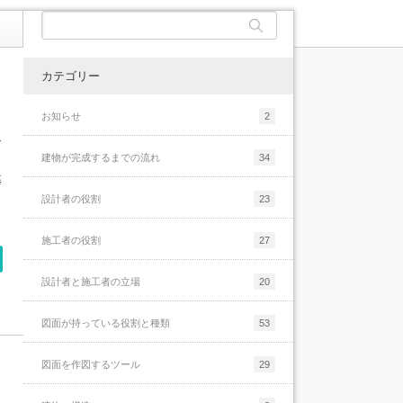
ょっと当たり前すぎる話をもう少し具体的に
続きを読む
書くと、[...]
続きを読む
メールのお礼と現状報告
メールのお礼と現状報告
続きを読む
メールアドレス設定のお知らせ
カテゴリー
最後に
当サイト「建築の仕事と納まり詳細と」で
納まりのポイントまとめ-5
当サイトでは建築の納まりや仕事に関する話
は、建物を構成する床・壁・天井そしてそれ
さて、前回までの話では、建物の納まりを検
お知らせ
2
を色々としてきました。運営者である私が知
ぞれの取合納まりについて色々と解説をして
□実際の建物を見る事先ほどはスケッチの重
メールアドレス設定のお知らせ
討していく為のポイントを簡単にまとめてみ
っている限りの話はしていて、ちょっと説明
な
きました。個人で運営しているサイトなの
要性について色々と書きましたが、アイソメ
る事に挑戦しましたが、あまり上手くいきま
建物が完成するまでの流れ
34
が下手で長くなってしまいましたが、一応サ
で、解説している私自身の個人的な見解にな
などの技術を高めるにはもう何枚も何枚もス
せんでした。まとめと言いつつも、このまと
基
イトとしてはフィニッシュしたつもりでいま
っていて、少し偏っているかも知れません
ケッチを描くしか道はありません。これはス
めにも概要が必要だと思うくらいに長くなっ
設計者の役割
23
す。時々アクセス数などを確認しています
最後に
が…それでも建築関連の仕事で長いことご飯
ポーツなどでも同じだと思います。例えばテ
てしまい、全然まとめ切る事が出来ていない
が、結構たくさんの方に閲覧して頂けるよう
を食べているプ[...]
ニスを例に出してみると、ラケットの握り方
感じになっていますが…ある程度ボリューム
になり、情[...]
施工者の役割
27
や振り方などは本で読めば知識として充分頭
がある話[...]
続きを読む
[...]
納まりのポイントまとめ-5
続きを読む
設計者と施工者の立場
20
続きを読む
続きを読む
図面が持っている役割と種類
53
図面を作図するツール
29