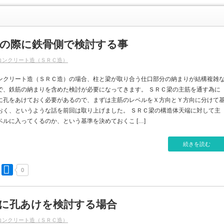
の際に鉄骨側で検討する事
コンクリート造（ＳＲＣ造）
ンクリート造（ＳＲＣ造）の場合、柱と梁が取り合う仕口部分の納まりが結構複雑
で、鉄筋の納まりを含めた検討が必要になってきます。 ＳＲＣ梁の主筋を通す為に
に孔をあけておく必要があるので、まずは主筋のレベルをＸ方向とＹ方向に分けて
おく、というような話を前回は取り上げました。 ＳＲＣ梁の構造体天端に対して主
ベルに入ってくるのか、という基準を決めておくこ […]
続きを読む
0
に孔あけを検討する場合
コンクリート造（ＳＲＣ造）