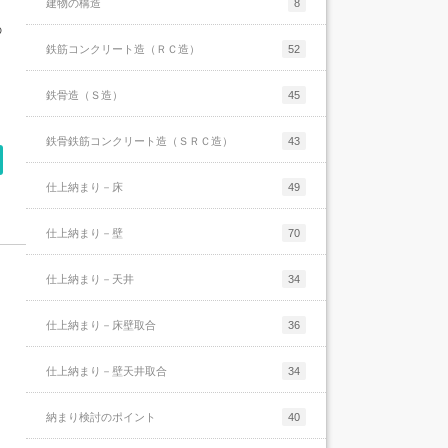
建物の構造
8
の
鉄筋コンクリート造（ＲＣ造）
52
鉄骨造（Ｓ造）
45
鉄骨鉄筋コンクリート造（ＳＲＣ造）
43
仕上納まり－床
49
仕上納まり－壁
70
仕上納まり－天井
34
仕上納まり－床壁取合
36
仕上納まり－壁天井取合
34
納まり検討のポイント
40