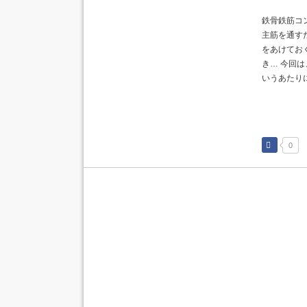
鉄骨鉄筋コ
主筋を通す
をあけてお
き… 今回
いうあたりに
0