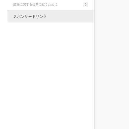
建築に関する仕事に就くために
3
スポンサードリンク