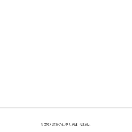
© 2017 建築の仕事と納まり詳細と