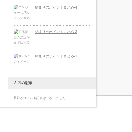
納まりのポイントまとめ-4
納まりのポイントまとめ-3
納まりのポイントまとめ-2
人気の記事
登録されている記事はございません。