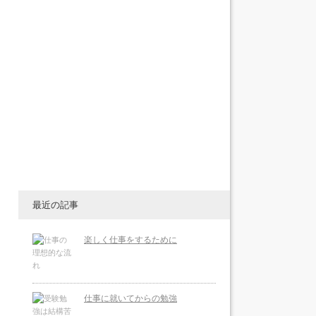
最近の記事
楽しく仕事をするために
仕事に就いてからの勉強