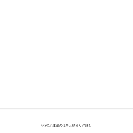
© 2017 建築の仕事と納まり詳細と