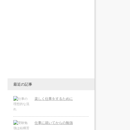
最近の記事
楽しく仕事をするために
仕事に就いてからの勉強