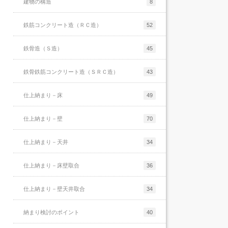
建物の構造
8
鉄筋コンクリート造（ＲＣ造）
52
鉄骨造（Ｓ造）
45
鉄骨鉄筋コンクリート造（ＳＲＣ造）
43
仕上納まり－床
49
仕上納まり－壁
70
仕上納まり－天井
34
仕上納まり－床壁取合
36
仕上納まり－壁天井取合
34
納まり検討のポイント
40