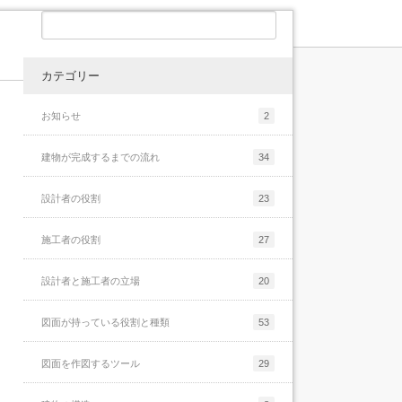
ょっと当たり前すぎる話をもう少し具体的に
続きを読む
書くと、[...]
続きを読む
メールのお礼と現状報告
メールのお礼と現状報告
続きを読む
メールアドレス設定のお知らせ
カテゴリー
最後に
当サイト「建築の仕事と納まり詳細と」で
納まりのポイントまとめ-5
当サイトでは建築の納まりや仕事に関する話
は、建物を構成する床・壁・天井そしてそれ
さて、前回までの話では、建物の納まりを検
お知らせ
2
を色々としてきました。運営者である私が知
ぞれの取合納まりについて色々と解説をして
□実際の建物を見る事先ほどはスケッチの重
メールアドレス設定のお知らせ
討していく為のポイントを簡単にまとめてみ
っている限りの話はしていて、ちょっと説明
きました。個人で運営しているサイトなの
要性について色々と書きましたが、アイソメ
る事に挑戦しましたが、あまり上手くいきま
建物が完成するまでの流れ
34
が下手で長くなってしまいましたが、一応サ
で、解説している私自身の個人的な見解にな
などの技術を高めるにはもう何枚も何枚もス
せんでした。まとめと言いつつも、このまと
イトとしてはフィニッシュしたつもりでいま
最後に
っていて、少し偏っているかも知れません
ケッチを描くしか道はありません。これはス
めにも概要が必要だと思うくらいに長くなっ
設計者の役割
23
す。時々アクセス数などを確認しています
が…それでも建築関連の仕事で長いことご飯
ポーツなどでも同じだと思います。例えばテ
てしまい、全然まとめ切る事が出来ていない
が、結構たくさんの方に閲覧して頂けるよう
を食べているプ[...]
ニスを例に出してみると、ラケットの握り方
感じになっていますが…ある程度ボリューム
になり、情[...]
施工者の役割
27
や振り方などは本で読めば知識として充分頭
がある話[...]
納まりのポイントまとめ-5
続きを読む
[...]
続きを読む
設計者と施工者の立場
20
続きを読む
続きを読む
図面が持っている役割と種類
53
図面を作図するツール
29