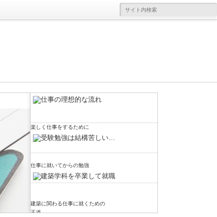
楽しく仕事をするために
仕事に就いてからの勉強
建築に関わる仕事に就くための
楽しく仕事をするために
さて…建築に関わる仕事に就くことについて
王道
建築に関する仕事に就くための最も一般的な
色々書いていたら、いつの間にか大学受験の
流れはどんな感じなのか、という話を前回は
話になってしまいました。ただ、大学受験と
建築に関する勉強をして、実際に建物をつく
かなりシンプルにではありますが考えてみま
建築系の職に就くこととは全然違う話でもな
っていく仕事ということで、建築関連の仕事
仕事に就いてからの勉強
した。まずは大学の建築学科に進学して建築
いので、こうした話になるのは仕方がないか
に関わっていく。そのためにはどうすれば良
に関する勉強をして、大学を卒業するタイミ
なとも思います。進学する大学の学部によっ
いのか？ ということを考えると、まずは大
ングで設計事務所やゼネコンなどに就職す
て、卒業後の職種がある程度は絞られてくる
学の建築学科に進学するという王道を思い浮
る。だけど建築学科がある大学に進学するた
[...]
建築に関わる仕事に就くための
かべる方が多いのではないかと思います。ち
めには、そ[...]
王道