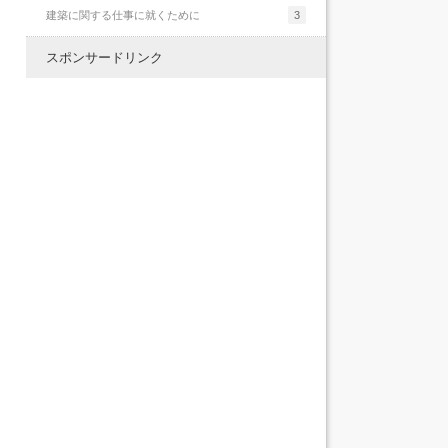
建築に関する仕事に就くために
3
スポンサードリンク