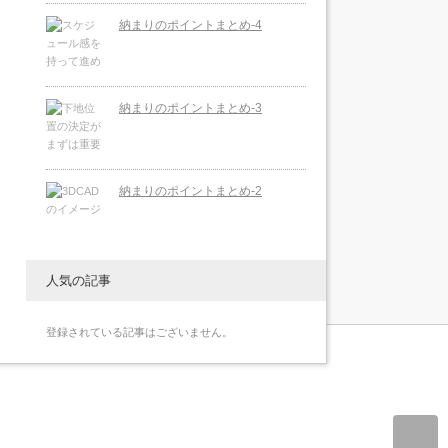
納まりのポイントまとめ-4
納まりのポイントまとめ-3
納まりのポイントまとめ-2
人気の記事
登録されている記事はございません。