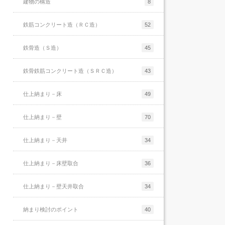
建物の構造
8
鉄筋コンクリート造（ＲＣ造）
52
鉄骨造（Ｓ造）
45
鉄骨鉄筋コンクリート造（ＳＲＣ造）
43
仕上納まり－床
49
仕上納まり－壁
70
仕上納まり－天井
34
仕上納まり－床壁取合
36
仕上納まり－壁天井取合
34
納まり検討のポイント
40