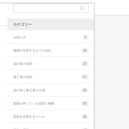
続きを読む
続きを読む
続きを読む
続きを読む
続きを読む
続きを読む
続きを読む
メールのお礼と現状報告
カテゴリー
お知らせ
2
メールアドレス設定のお知らせ
建物が完成するまでの流れ
34
設計者の役割
23
最後に
施工者の役割
27
納まりのポイントまとめ-5
設計者と施工者の立場
20
図面が持っている役割と種類
53
図面を作図するツール
29