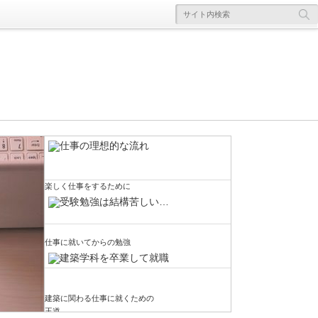
楽しく仕事をするために
楽しく仕事をするために
さて…建築に関わる仕事に就くことについて
建築に関する仕事に就くための最も一般的な
当サイト「建築の仕事と納まり詳細と」で
当サイトでは建築の納まりや仕事に関する話
さて、前回までの話では、建物の納まりを検
□実際の建物を見る事先ほどはスケッチの重
色々書いていたら、いつの間にか大学受験の
流れはどんな感じなのか、という話を前回は
は、建物を構成する床・壁・天井そしてそれ
を色々としてきました。運営者である私が知
討していく為のポイントを簡単にまとめてみ
要性について色々と書きましたが、アイソメ
建築に関する勉強をして、実際に建物をつく
話になってしまいました。ただ、大学受験と
かなりシンプルにではありますが考えてみま
ぞれの取合納まりについて色々と解説をして
っている限りの話はしていて、ちょっと説明
る事に挑戦しましたが、あまり上手くいきま
などの技術を高めるにはもう何枚も何枚もス
っていく仕事ということで、建築関連の仕事
建築系の職に就くこととは全然違う話でもな
した。まずは大学の建築学科に進学して建築
きました。個人で運営しているサイトなの
が下手で長くなってしまいましたが、一応サ
せんでした。まとめと言いつつも、このまと
ケッチを描くしか道はありません。これはス
に関わっていく。そのためにはどうすれば良
仕事に就いてからの勉強
いので、こうした話になるのは仕方がないか
に関する勉強をして、大学を卒業するタイミ
で、解説している私自身の個人的な見解にな
イトとしてはフィニッシュしたつもりでいま
めにも概要が必要だと思うくらいに長くなっ
ポーツなどでも同じだと思います。例えばテ
いのか？ ということを考えると、まずは大
なとも思います。進学する大学の学部によっ
ングで設計事務所やゼネコンなどに就職す
っていて、少し偏っているかも知れません
す。時々アクセス数などを確認しています
てしまい、全然まとめ切る事が出来ていない
ニスを例に出してみると、ラケットの握り方
学の建築学科に進学するという王道を思い浮
て、卒業後の職種がある程度は絞られてくる
る。だけど建築学科がある大学に進学するた
が…それでも建築関連の仕事で長いことご飯
が、結構たくさんの方に閲覧して頂けるよう
感じになっていますが…ある程度ボリューム
や振り方などは本で読めば知識として充分頭
かべる方が多いのではないかと思います。ち
[...]
めには、そ[...]
を食べているプ[...]
になり、情[...]
がある話[...]
[...]
ょっと当たり前すぎる話をもう少し具体的に
建築に関わる仕事に就くための
王道
書くと、[...]