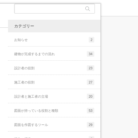
ょっと当たり前すぎる話をもう少し具体的に
続きを読む
書くと、[...]
続きを読む
メールのお礼と現状報告
メールのお礼と現状報告
続きを読む
メールアドレス設定のお知らせ
カテゴリー
最後に
当サイト「建築の仕事と納まり詳細と」で
当サイトでは建築の納まりや仕事に関する話
メールアドレス設定のお知らせ
は、建物を構成する床・壁・天井そしてそれ
さて、前回までの話では、建物の納まりを検
お知らせ
2
を色々としてきました。運営者である私が知
ぞれの取合納まりについて色々と解説をして
討していく為のポイントを簡単にまとめてみ
っている限りの話はしていて、ちょっと説明
きました。個人で運営しているサイトなの
る事に挑戦しましたが、あまり上手くいきま
建物が完成するまでの流れ
34
が下手で長くなってしまいましたが、一応サ
で、解説している私自身の個人的な見解にな
最後に
せんでした。まとめと言いつつも、このまと
イトとしてはフィニッシュしたつもりでいま
っていて、少し偏っているかも知れません
めにも概要が必要だと思うくらいに長くなっ
設計者の役割
23
す。時々アクセス数などを確認しています
が…それでも建築関連の仕事で長いことご飯
てしまい、全然まとめ切る事が出来ていない
が、結構たくさんの方に閲覧して頂けるよう
を食べているプ[...]
感じになっていますが…ある程度ボリューム
になり、情[...]
施工者の役割
27
納まりのポイントまとめ-5
がある話[...]
続きを読む
続きを読む
設計者と施工者の立場
20
続きを読む
納まりのポイントまとめ-5
図面が持っている役割と種類
53
□実際の建物を見る事先ほどはスケッチの重
要性について色々と書きましたが、アイソメ
図面を作図するツール
29
などの技術を高めるにはもう何枚も何枚もス
ケッチを描くしか道はありません。これはス