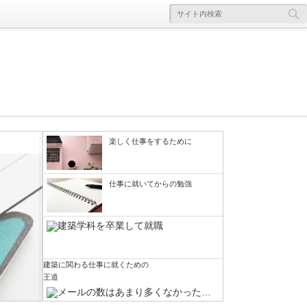
楽しく仕事をするために
楽しく仕事をするために
仕事に就いてからの勉強
建築に関わる仕事に就くための
さて…建築に関わる仕事に就くことについて
仕事に就いてからの勉強
王道
建築に関する仕事に就くための最も一般的な
色々書いていたら、いつの間にか大学受験の
流れはどんな感じなのか、という話を前回は
話になってしまいました。ただ、大学受験と
建築に関する勉強をして、実際に建物をつく
かなりシンプルにではありますが考えてみま
建築系の職に就くこととは全然違う話でもな
っていく仕事ということで、建築関連の仕事
した。まずは大学の建築学科に進学して建築
いので、こうした話になるのは仕方がないか
に関わっていく。そのためにはどうすれば良
に関する勉強をして、大学を卒業するタイミ
なとも思います。進学する大学の学部によっ
いのか？ ということを考えると、まずは大
建築に関わる仕事に就くための
ングで設計事務所やゼネコンなどに就職す
て、卒業後の職種がある程度は絞られてくる
王道
学の建築学科に進学するという王道を思い浮
る。だけど建築学科がある大学に進学するた
[...]
かべる方が多いのではないかと思います。ち
めには、そ[...]