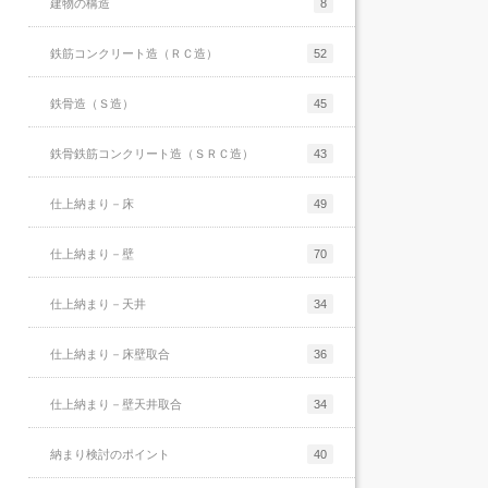
建物の構造
8
ポーツなどでも同じだと思います。例えばテ
ニスを例に出してみると、ラケットの握り方
鉄筋コンクリート造（ＲＣ造）
52
や振り方などは本で読めば知識として充分頭
[...]
鉄骨造（Ｓ造）
45
続きを読む
鉄骨鉄筋コンクリート造（ＳＲＣ造）
43
仕上納まり－床
49
仕上納まり－壁
70
仕上納まり－天井
34
仕上納まり－床壁取合
36
仕上納まり－壁天井取合
34
納まり検討のポイント
40