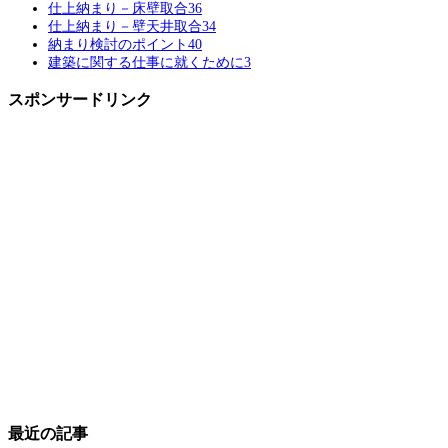
仕上納まり－床壁取合
36
仕上納まり－壁天井取合
34
納まり検討のポイント
40
建築に関する仕事に就くために
3
スポンサードリンク
最近の記事