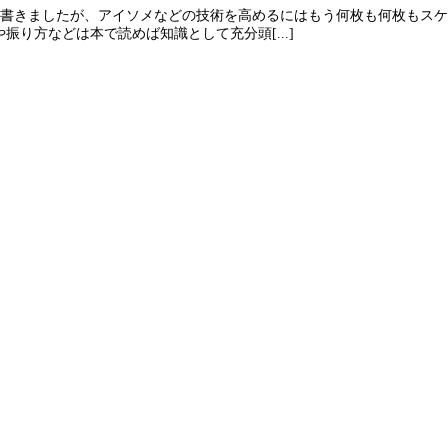
と書きましたが、アイソメなどの技術を高めるにはもう何枚も何枚もス
り方などは本で読めば知識として充分頭[...]