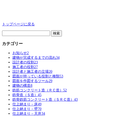
トップページに戻る
検
索:
カテゴリー
お知らせ
2
建物が完成するまでの流れ
34
設計者の役割
23
施工者の役割
27
設計者と施工者の立場
20
図面が持っている役割と種類
53
図面を作図するツール
29
建物の構造
8
鉄筋コンクリート造（ＲＣ造）
52
鉄骨造（Ｓ造）
45
鉄骨鉄筋コンクリート造（ＳＲＣ造）
43
仕上納まり－床
49
仕上納まり－壁
70
仕上納まり－天井
34