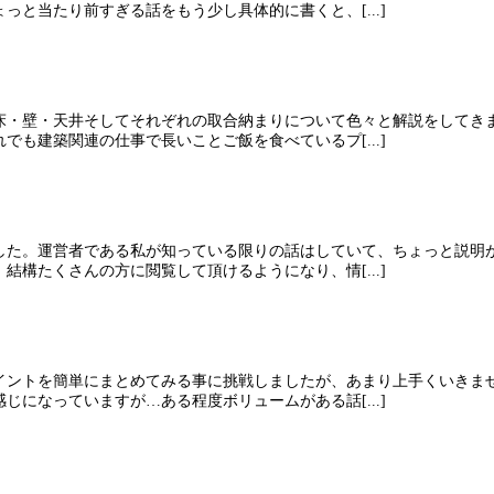
と当たり前すぎる話をもう少し具体的に書くと、[...]
床・壁・天井そしてそれぞれの取合納まりについて色々と解説をしてき
も建築関連の仕事で長いことご飯を食べているプ[...]
した。運営者である私が知っている限りの話はしていて、ちょっと説明
構たくさんの方に閲覧して頂けるようになり、情[...]
イントを簡単にまとめてみる事に挑戦しましたが、あまり上手くいきま
になっていますが…ある程度ボリュームがある話[...]