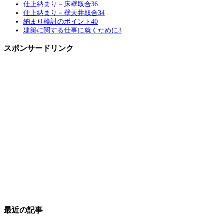
仕上納まり－床壁取合
36
仕上納まり－壁天井取合
34
納まり検討のポイント
40
建築に関する仕事に就くために
3
スポンサードリンク
最近の記事