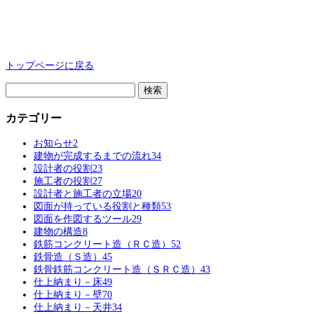
トップページに戻る
検
索:
カテゴリー
お知らせ
2
建物が完成するまでの流れ
34
設計者の役割
23
施工者の役割
27
設計者と施工者の立場
20
図面が持っている役割と種類
53
図面を作図するツール
29
建物の構造
8
鉄筋コンクリート造（ＲＣ造）
52
鉄骨造（Ｓ造）
45
鉄骨鉄筋コンクリート造（ＳＲＣ造）
43
仕上納まり－床
49
仕上納まり－壁
70
仕上納まり－天井
34