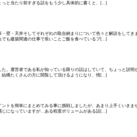
と当たり前すぎる話をもう少し具体的に書くと、[...]
床・壁・天井そしてそれぞれの取合納まりについて色々と解説をしてき
も建築関連の仕事で長いことご飯を食べているプ[...]
した。運営者である私が知っている限りの話はしていて、ちょっと説明
構たくさんの方に閲覧して頂けるようになり、情[...]
イントを簡単にまとめてみる事に挑戦しましたが、あまり上手くいきま
になっていますが…ある程度ボリュームがある話[...]