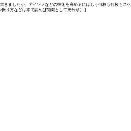
と書きましたが、アイソメなどの技術を高めるにはもう何枚も何枚もス
り方などは本で読めば知識として充分頭[...]