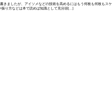
と書きましたが、アイソメなどの技術を高めるにはもう何枚も何枚もス
り方などは本で読めば知識として充分頭[...]