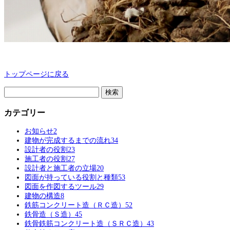
トップページに戻る
検
索:
カテゴリー
お知らせ
2
建物が完成するまでの流れ
34
設計者の役割
23
施工者の役割
27
設計者と施工者の立場
20
図面が持っている役割と種類
53
図面を作図するツール
29
建物の構造
8
鉄筋コンクリート造（ＲＣ造）
52
鉄骨造（Ｓ造）
45
鉄骨鉄筋コンクリート造（ＳＲＣ造）
43