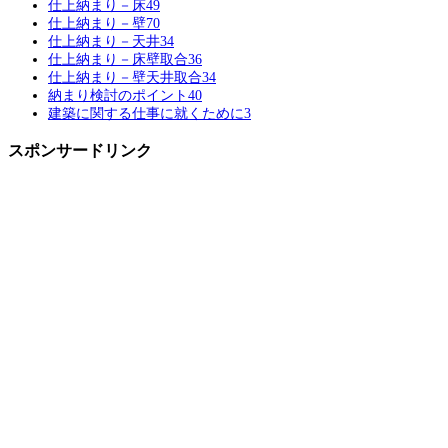
仕上納まり－床
49
仕上納まり－壁
70
仕上納まり－天井
34
仕上納まり－床壁取合
36
仕上納まり－壁天井取合
34
納まり検討のポイント
40
建築に関する仕事に就くために
3
スポンサードリンク