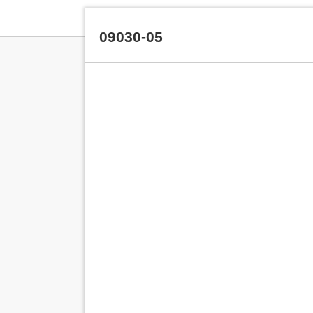
09030-05