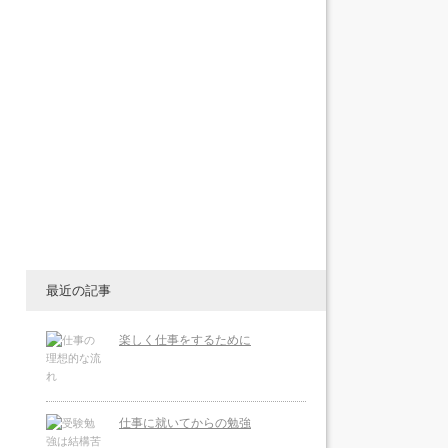
最近の記事
楽しく仕事をするために
仕事に就いてからの勉強