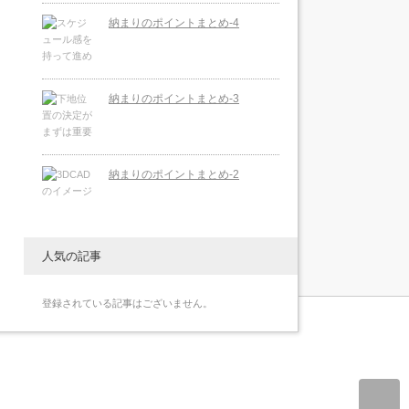
納まりのポイントまとめ-4
納まりのポイントまとめ-3
納まりのポイントまとめ-2
人気の記事
登録されている記事はございません。