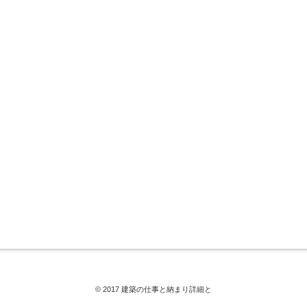
© 2017 建築の仕事と納まり詳細と