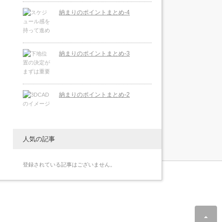
納まりのポイントまとめ-4
納まりのポイントまとめ-3
納まりのポイントまとめ-2
人気の記事
登録されている記事はございません。